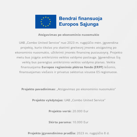
Atsigavimas po ekonominio nuosmukio
UAB „Combo United Service“ nuo 2023 m. rugpjūčio mėn. įgyvendina
projektą, kurio tikslas yra skatinti greitesnį įmonės atsigavimą po
ekonominio nuosmukio, užtikrinti įmonės finansinę pusiausvyrą. Projekto
metu bus įsigyta antikrizinio veiklos valdymo paslauga. Įgyvendinus šią
veiklą bus parengtas antikrizinio veiklos valdymo planas. Veikla
finansuojama
Europos regioninės plėtros fondo (ERPF)
lėšomis,
finansuojamas viešasis ir privatus sektorius visuose ES regionuose.
Projekto pavadinimas:
„Atsigavimas po ekonominio nuosmukio“
Projekto vykdytojas:
UAB „Combo United Service“
Projekto vertė:
20.000 Eur
Skirta parama:
10.000 Eur
Projekto įgyvendinimo pradžia:
2023 m. rugpjūčio 8 d.